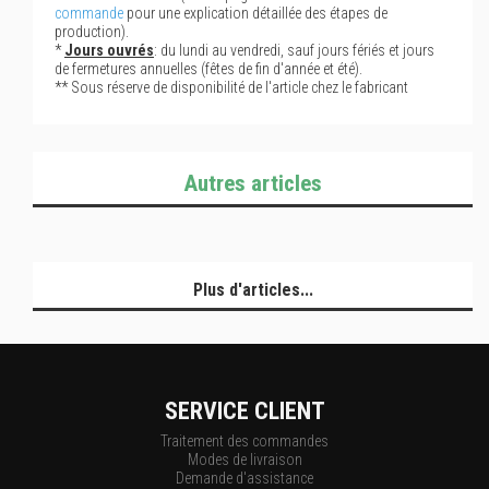
commande
pour une explication détaillée des étapes de
production).
*
Jours ouvrés
: du lundi au vendredi, sauf jours fériés et jours
de fermetures annuelles (fêtes de fin d'année et été).
** Sous réserve de disponibilité de l'article chez le fabricant
Autres articles
Plus d'articles...
SERVICE CLIENT
Traitement des commandes
Modes de livraison
Demande d'assistance