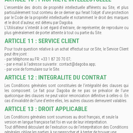
L’ensemble des droits de propriété intellectuelle afférents au Site, et plus
particulièrement tout contenu de ce dernier qui ferait l’objet d’une protection
par le Code de la propriété intellectuelle et notamment le droit des marques
et le droit d’auteur, est détenu par Dagoba.
L’Utilisateur s’interdit à cet égard d’extraire, de représenter, de reproduire ou
plus généralement de porter atteinte à tout ou partie du Site.
ARTICLE 11 : SERVICE CLIENT
Pour toute question relative à un achat effectué sur ce Site, le Service Client
peut être joint :
- par téléphone au FR: +33 1 87 20 70 07;
- par e-mail à l'adresse suivante : contact@dagoba.app;
- par voie de formulaire sur le Site.
ARTICLE 12 : INTEGRALITE DU CONTRAT
Les Conditions générales sont constituées de l'intégralité des clauses qui
les composent. Le fait pour Dagoba de ne pas se prévaloir de l'une
quelconque des clauses ne peut valoir renonciation définitive à celles-ci. En
cas d'invalidité de l'une d'entre elles, les autres clauses demeurent valables.
ARTICLE 13 : DROIT APPLICABLE
Les Conditions générales sont soumises au droit français, et seule la
version en langue française fait foi en vue de leur interprétation.
Tout différend découlant de l’exécution ou de l’interprétation des Conditions
générales oblige les parties à se rapprocher et à tenter de trouver une