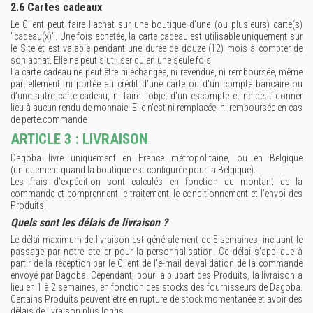
2.6 Cartes cadeaux
Le Client peut faire l'achat sur une boutique d'une (ou plusieurs) carte(s)
"cadeau(x)". Une fois achetée, la carte cadeau est utilisable uniquement sur
le Site et est valable pendant une durée de douze (12) mois à compter de
son achat. Elle ne peut s'utiliser qu'en une seule fois.
La carte cadeau ne peut être ni échangée, ni revendue, ni remboursée, même
partiellement, ni portée au crédit d'une carte ou d'un compte bancaire ou
d'une autre carte cadeau, ni faire l'objet d'un escompte et ne peut donner
lieu à aucun rendu de monnaie. Elle n'est ni remplacée, ni remboursée en cas
de perte.commande
ARTICLE 3 : LIVRAISON
Dagoba livre uniquement en France métropolitaine, ou en Belgique
(uniquement quand la boutique est configurée pour la Belgique).
Les frais d’expédition sont calculés en fonction du montant de la
commande et comprennent le traitement, le conditionnement et l’envoi des
Produits.
Quels sont les délais de livraison ?
Le délai maximum de livraison est généralement de 5 semaines, incluant le
passage par notre atelier pour la personnalisation. Ce délai s'applique à
partir de la réception par le Client de l'e-mail de validation de la commande
envoyé par Dagoba. Cependant, pour la plupart des Produits, la livraison a
lieu en 1 à 2 semaines, en fonction des stocks des fournisseurs de Dagoba.
Certains Produits peuvent être en rupture de stock momentanée et avoir des
délais de livraison plus longs.