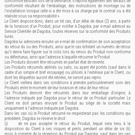
conformité existant lors de la délivrance. Il répond également des défauts de
conformité résultant de l'emballage, des instructions de montage ou de
l'installation lorsque celle-ci a été mise à sa charge par le contrat ou a été
réalisée sous sa responsabilité ».
Le Client dispose donc, dans un tel cas, d’un délai de deux (2) ans, à partir
de la livraison d’un Produit, pour notifier à Dagoba, par e-mail adressé au
Service Clientèle de Dagoba, toutes réserves sur la conformité des Produits
livrés.
Dagoba lui adressera ensuite un e-mail de confirmation de son acceptation
du retour du ou des Produits, ainsi que le cas échéant un numéro de retour
qu’il devra faire figurer sur le colis lors du renvoi du Produit non-conforme
ou défectueux, ainsi que l'adresse à laquelle retourner le Produit.
Les Produits doivent être retournés en parfait état de revente.
Les Produits retournés abîmés ou salis, ou ayant été portés (sauf dans le
cadre d’un simple et bref essayage) ou utilisés à l’extérieur par le Client, ou
dont les étiquettes auront été retirées, ne seront pas repris.
Le Client veillera dans ces conditions à prendre particulièrement soin des
Produits entre le moment de leur livraison et celui de leur retour.
Les Produits devront être retournés dans leur emballage d’origine, à
l’adresse indiquée par Dagoba pour le retour de ce Produit particulier. Le
Client ne doit jamais envoyer le Produit au siège de la société mais
uniquement à l'adresse indiquée par Dagoba.
Dans les cas où le Produit retourné ne respecterait pas les conditions qui
précèdent, Dagoba se réserve le droit :
(i) de ne pas accepter le retour du Produit, lequel sera tenu à la
disposition du Client à ses risques et périls, pendant un délai de six (6)
mois à compter de la réception du Produit par Dagoba, sauf dans les cas