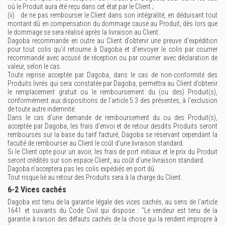
où le Produit aura été reçu dans cet état par le Client ;
(ii) de ne pas rembourser le Client dans son intégralité, en déduisant tout
montant dû en compensation du dommage causé au Produit, dès lors que
le dommage se sera réalisé après la livraison au Client.
Dagoba recommande en outre au Client d’obtenir une preuve d’expédition
pour tout colis qu’il retourne à Dagoba et d’envoyer le colis par courrier
recommandé avec accusé de réception ou par courrier avec déclaration de
valeur, selon le cas.
Toute reprise acceptée par Dagoba, dans le cas de non-conformité des
Produits livrés qui sera constatée par Dagoba, permettra au Client d’obtenir
le remplacement gratuit ou le remboursement du (ou des) Produit(s),
conformément aux dispositions de l’article 5.3 des présentes, à l’exclusion
de toute autre indemnité.
Dans le cas d’une demande de remboursement du ou des Produit(s),
acceptée par Dagoba, les frais d'envoi et de retour desdits Produits seront
remboursés sur la base du tarif facturé, Dagoba se réservant cependant la
faculté de rembourser au Client le coût d’une livraison standard.
Si le Client opte pour un avoir, les frais de port initiaux et le prix du Produit
seront crédités sur son espace Client, au coût d’une livraison standard.
Dagoba n’acceptera pas les colis expédiés en port dû.
Tout risque lié au retour des Produits sera à la charge du Client.
6-2 Vices cachés
Dagoba est tenu de la garantie légale des vices cachés, au sens de l'article
1641 et suivants du Code Civil qui dispose : "Le vendeur est tenu de la
garantie à raison des défauts cachés de la chose qui la rendent impropre à