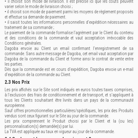
• il choisit son mode de livraison. Il est précisé ici que les coûts peuvent
varier selon le mode de livraison choisi ;
• il choisit son mode de paiement parmi les moyens de règlement proposés
et effectue sa demande de paiement.
• il saisit toutes les informations personnelles d’expédition nécessaires au
traitement de sa commande ;
Le paiement de la commande formalise l’agrément par le Client du contenu
et des conditions de la commande et vaut acceptation irrévocable des
Conditions générales.
Dagoba envoie au Client un email confirmant l’enregistrement de sa
commande. Sans autre message de Dagoba, cet email vaut acceptation par
Dagoba de la commande du Client et forme ainsi le contrat de vente entre
les parties.
Dès que la commande est en cours d'expédition, Dagoba envoie un e-mail
d'expédition de la commande au Client.
2.3 Nos Prix
Les prix affichés sur le Site sont indiqués en euros toutes taxes comprises,
à l’exclusion des frais de conditionnement et de transport, et s’appliquent à
tous les Clients souhaitant être livrés dans un pays de la communauté
européenne.
Sauf offres promotionnelles particulières/spécifiques, les prix des Produits
vendus sont ceux figurant sur le Site au jour de la commande.
Les prix comprennent le Produit choisi par le Client et la (ou les)
personnalisation(s) demandée(s) par lui.
La TVA est appliquée au taux en vigueur au jour de la commande.