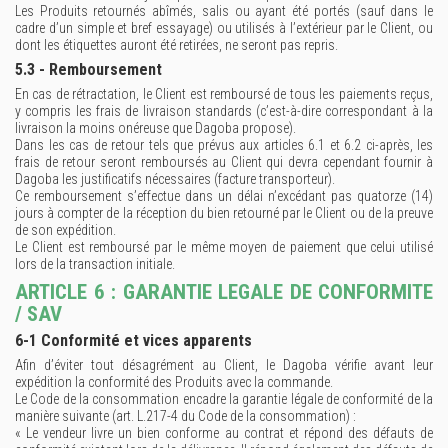
Les Produits retournés abîmés, salis ou ayant été portés (sauf dans le
cadre d’un simple et bref essayage) ou utilisés à l’extérieur par le Client, ou
dont les étiquettes auront été retirées, ne seront pas repris.
5.3 - Remboursement
En cas de rétractation, le Client est remboursé de tous les paiements reçus,
y compris les frais de livraison standards (c’est-à-dire correspondant à la
livraison la moins onéreuse que Dagoba propose).
Dans les cas de retour tels que prévus aux articles 6.1 et 6.2 ci-après, les
frais de retour seront remboursés au Client qui devra cependant fournir à
Dagoba les justificatifs nécessaires (facture transporteur).
Ce remboursement s’effectue dans un délai n’excédant pas quatorze (14)
jours à compter de la réception du bien retourné par le Client ou de la preuve
de son expédition.
Le Client est remboursé par le même moyen de paiement que celui utilisé
lors de la transaction initiale.
ARTICLE 6 : GARANTIE LEGALE DE CONFORMITE
/ SAV
6-1 Conformité et vices apparents
Afin d’éviter tout désagrément au Client, le Dagoba vérifie avant leur
expédition la conformité des Produits avec la commande.
Le Code de la consommation encadre la garantie légale de conformité de la
manière suivante (art. L.217-4 du Code de la consommation) :
« Le vendeur livre un bien conforme au contrat et répond des défauts de