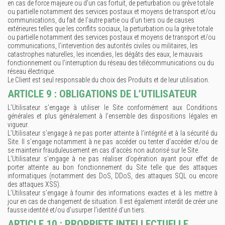
en cas de force majeure ou d’un cas fortuit, de perturbation ou grève totale
ou partielle notamment des services postaux et moyens de transport et/ou
communications, du fait de l’autre partie ou d’un tiers ou de causes
extérieures telles que les conflits sociaux, la perturbation ou la grève totale
ou partielle notamment des services postaux et moyens de transport et/ou
communications, l’intervention des autorités civiles ou militaires, les
catastrophes naturelles, les incendies, les dégâts des eaux, le mauvais
fonctionnement ou l’interruption du réseau des télécommunications ou du
réseau électrique.
Le Client est seul responsable du choix des Produits et de leur utilisation.
ARTICLE 9 : OBLIGATIONS DE L’UTILISATEUR
L’Utilisateur s’engage à utiliser le Site conformément aux Conditions
générales et plus généralement à l’ensemble des dispositions légales en
vigueur.
L’Utilisateur s’engage à ne pas porter atteinte à l’intégrité et à la sécurité du
Site. Il s’engage notamment à ne pas accéder ou tenter d’accéder et/ou de
se maintenir frauduleusement en cas d’accès non autorisé sur le Site.
L’Utilisateur s’engage à ne pas réaliser d’opération ayant pour effet de
porter atteinte au bon fonctionnement du Site telle que des attaques
informatiques (notamment des DoS, DDoS, des attaques SQL ou encore
des attaques XSS).
L’Utilisateur s’engage à fournir des informations exactes et à les mettre à
jour en cas de changement de situation. Il est également interdit de créer une
fausse identité et/ou d’usurper l’identité d’un tiers.
ARTICLE 10 : PROPRIETE INTELLECTUELLE