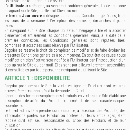
l’exclusion de tout achat pour revente.
L’«
Utilisateur
» désigne, au sein des Conditions générales, toute personne
naviguant sur le Site, qu’elle soit Client ou non.
Le terme «
Jour ouvré
» désigne, au sens des Conditions générales, tous
les jours de la semaine à l’exception des samedis, dimanches et jours
fériés.
En naviguant sur le Site, chaque Utilisateur s’engage à lire et à accepter
pleinement et entièrement les Conditions générales. Ainsi, à la date de la
première connexion, les Conditions générales sont réputées lues,
comprises et acceptées sans réserve par l’Utilisateur.
Dagoba se réserve le droit de compléter, de modifier et de faire évoluer les
présentes Conditions générales à tout moment. En tout état de cause, toute
modification significative sera notifiée à l’Utilisateur par l’introduction d’un
pop-up sur le Site ou par mail. Elles sont par ailleurs librement accessibles
et consultables par toute personne naviguant ou utilisant le Site.
ARTICLE 1 : DISPONIBILITE
Dagoba propose sur le Site la vente en ligne de Produits dont certains
peuvent être personnalisés à la demande du Client.
Chacune des fiches descriptives des Produits en vente sur le Site établit une
description détaillée du Produit concerné et de ses caractéristiques
essentielles.
Le Client est invité à prendre connaissance, à réception des Produits, des
informations jointes aux Produit ou portées sur leurs emballages, étant
rappelé qu’il est seul responsable du choix des Produits et de leur
utilisation.