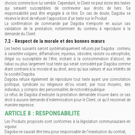
choisis comme bon lui semble. Cependant, le Client ne peut écrire des textes
qui seraient susceptibles de contrevenir aux droits de tiers. Sa
responsabilité peut être engagée à ce titre. En cas de doute, Dagoba se
réserve le droit de refuser l’apposition d’un texte sur le Produit.
La confirmation de commande par Dagoba n’emporte en aucun cas
validation de la prestation, notamment du contenu à reproduire à la
demande du Client.
7.2 - Respect de la morale et des bonnes mœurs
Les textes suivants seront systématiquement refusés par Dagoba : contenu
à caractère vulgaire, diffamatoire, injurieux, obscène, raciste ou xénophobe,
illégal ou susceptible de l’être, incitant à la consommation d’alcool, de
tabac ou plus largement tout texte qui serait considéré par Dagoba comme
étant contraire à la morale et au droit, ainsi qu’aux valeurs et aux intérêts de
la société Dagoba.
Dagoba refuse également de reproduire tout texte ayant une connotation
politique, syndicale ou religieuse et/ou visant, par tous moyens, des
individus, y compris des personnalités de notoriété publique.
Le refus de Dagoba d’exécuter la prestation demandée n’ouvre dans ce cas
droit à aucune demande d’indemnisation pour le Client, ce qu’il reconnait de
manière expresse.
ARTICLE 8 : RESPONSABILITE
Les Produits proposés sont conformes à la législation communautaire en
vigueur.
Dagoba ne saurait être tenu pour responsable de l'inexécution du contrat,