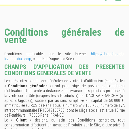
Lifestyle
Sportswear
Conditions générales de
Sacs & Accessoires
vente
Conditions applicables sur le site Internet
https://chouettes-du-
lez.dagoba.shop
, ci-après désigné le « Site ».
CHAMPS D’APPLICATION DES PRESENTES
CONDITIONS GENERALES DE VENTE
Les présentes conditions générales de vente et d’utilisation (ci-après les
«
Conditions générales
») ont pour objet de prévoir les conditions
d’utilisation et de vente à distance et de livraison des produits proposés à
la vente sur le Site (ci-après les « Produits ») par DAGOBA FRANCE – (ci-
après «Dagoba»), société par actions simplifiée au capital de 50.000 €,
immatriculée au RCS de Paris sous le numéro 849 160 700, numéro de TVA
intracommunautaire FR18849160700, dont le siège social est situé 10 rue
de Penthièvre – 75008 Paris, FRANCE.
Le «
Client
» désigne, au sein des Conditions générales, tout
consommateur effectuant un achat de Produits sur le Site, à titre privé, à