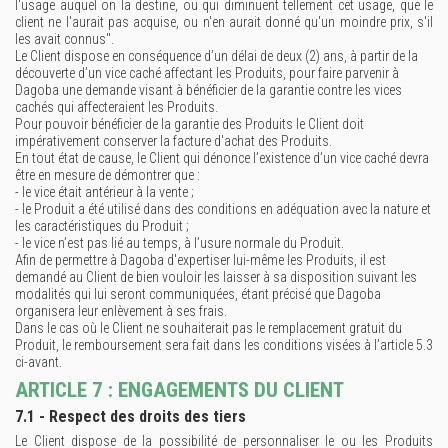
l'usage auquel on la destine, ou qui diminuent tellement cet usage, que le
client ne l'aurait pas acquise, ou n'en aurait donné qu'un moindre prix, s'il
les avait connus".
Le Client dispose en conséquence d’un délai de deux (2) ans, à partir de la
découverte d’un vice caché affectant les Produits, pour faire parvenir à
Dagoba une demande visant à bénéficier de la garantie contre les vices
cachés qui affecteraient les Produits.
Pour pouvoir bénéficier de la garantie des Produits le Client doit
impérativement conserver la facture d'achat des Produits.
En tout état de cause, le Client qui dénonce l’existence d’un vice caché devra
être en mesure de démontrer que :
- le vice était antérieur à la vente ;
- le Produit a été utilisé dans des conditions en adéquation avec la nature et
les caractéristiques du Produit ;
- le vice n’est pas lié au temps, à l’usure normale du Produit.
Afin de permettre à Dagoba d'expertiser lui-même les Produits, il est
demandé au Client de bien vouloir les laisser à sa disposition suivant les
modalités qui lui seront communiquées, étant précisé que Dagoba
organisera leur enlèvement à ses frais.
Dans le cas où le Client ne souhaiterait pas le remplacement gratuit du
Produit, le remboursement sera fait dans les conditions visées à l’article 5.3
ci-avant.
ARTICLE 7 : ENGAGEMENTS DU CLIENT
7.1 - Respect des droits des tiers
Le Client dispose de la possibilité de personnaliser le ou les Produits