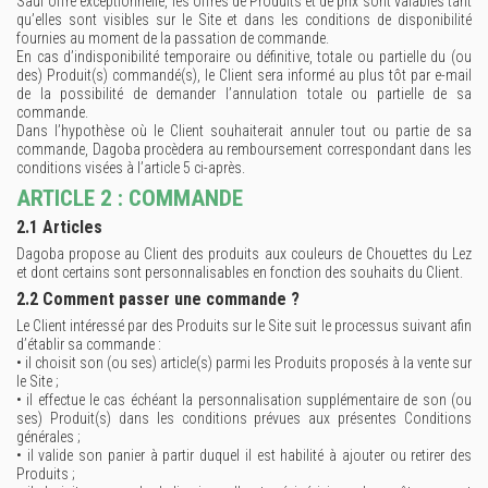
Sauf offre exceptionnelle, les offres de Produits et de prix sont valables tant
qu’elles sont visibles sur le Site et dans les conditions de disponibilité
fournies au moment de la passation de commande.
En cas d’indisponibilité temporaire ou définitive, totale ou partielle du (ou
des) Produit(s) commandé(s), le Client sera informé au plus tôt par e-mail
de la possibilité de demander l’annulation totale ou partielle de sa
commande.
Dans l’hypothèse où le Client souhaiterait annuler tout ou partie de sa
commande, Dagoba procèdera au remboursement correspondant dans les
conditions visées à l’article 5 ci-après.
ARTICLE 2 : COMMANDE
2.1 Articles
Dagoba propose au Client des produits aux couleurs de Chouettes du Lez
et dont certains sont personnalisables en fonction des souhaits du Client.
2.2 Comment passer une commande ?
Le Client intéressé par des Produits sur le Site suit le processus suivant afin
d’établir sa commande :
• il choisit son (ou ses) article(s) parmi les Produits proposés à la vente sur
le Site ;
• il effectue le cas échéant la personnalisation supplémentaire de son (ou
ses) Produit(s) dans les conditions prévues aux présentes Conditions
générales ;
• il valide son panier à partir duquel il est habilité à ajouter ou retirer des
Produits ;