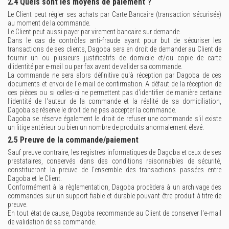
2.4 Quels sont les moyens de paiement ?
Le Client peut régler ses achats par Carte Bancaire (transaction sécurisée)
au moment de la commande.
Le Client peut aussi payer par virement bancaire sur demande.
Dans le cas de contrôles anti-fraude ayant pour but de sécuriser les
transactions de ses clients, Dagoba sera en droit de demander au Client de
fournir un ou plusieurs justificatifs de domicile et/ou copie de carte
d'identité par e-mail ou par fax avant de valider sa commande.
La commande ne sera alors définitive qu'à réception par Dagoba de ces
documents et envoi de l'e-mail de confirmation. A défaut de la réception de
ces pièces ou si celles-ci ne permettent pas d'identifier de manière certaine
l'identité de l'auteur de la commande et la réalité de sa domiciliation,
Dagoba se réserve le droit de ne pas accepter la commande.
Dagoba se réserve également le droit de refuser une commande s'il existe
un litige antérieur ou bien un nombre de produits anormalement élevé.
2.5 Preuve de la commande/paiement
Sauf preuve contraire, les registres informatiques de Dagoba et ceux de ses
prestataires, conservés dans des conditions raisonnables de sécurité,
constitueront la preuve de l'ensemble des transactions passées entre
Dagoba et le Client.
Conformément à la règlementation, Dagoba procèdera à un archivage des
commandes sur un support fiable et durable pouvant être produit à titre de
preuve.
En tout état de cause, Dagoba recommande au Client de conserver l'e-mail
de validation de sa commande.