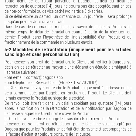
Toute demande de retour parvenue à Dagoba au-delà du délai de
rétractation de quatorze (14) jours ne pourra pas être acceptée, sauf en cas
de non-conformité ou de vice caché (voir article 6 ci-après).
Si ce délai expire un samedi, un dimanche ou un jour férié, il sera prolongé
jusqu’au premier Jour ouvré suivant.
Dans le cas de commandes multiples, à savoir de plusieurs Produits en
même temps, le délai de rétractation courra à partir de la réception du
dernier Produit dans l’hypothèse de l’indisponibilité d’un Produit et du
fractionnement de la commande en plusieurs envois.
5-2 Modalités de rétractation (uniquement pour les articles
sans logo et sans personnalisation)
Pour exercer son droit de rétractation, le Client doit notifier à Dagoba sa
décision de se rétracter au moyen d’une déclaration dénuée d’ambiguïté à
l’adresse suivante :
- par e-mail : contact@dagoba.app
- par téléphone au Service Client (FR: +33 1 87 20 70 07)
Le Client devra renvoyer ou rendre le Produit uniquement à l’adresse qui lui
sera communiquée par Dagoba en fonction du Produit. Le Client ne doit
jamais envoyer le Produit au siège de la société.
Ce renvoi doit être fait dans un délai n’excédant pas quatorze (14) jours
après la notification de la rétractation et de la notification par Dagoba de
l'adresse à laquelle le Client doit envoyer le Produit.
Le Client devra prendre en charge les frais directs de renvoi du Produit.
L’exercice de son droit de rétractation par le Client ne sera accepté par
Dagoba que pour les Produits en parfait état de revente et accompagnés de
la facture d’achat et toujours porteurs de l’étiquette.