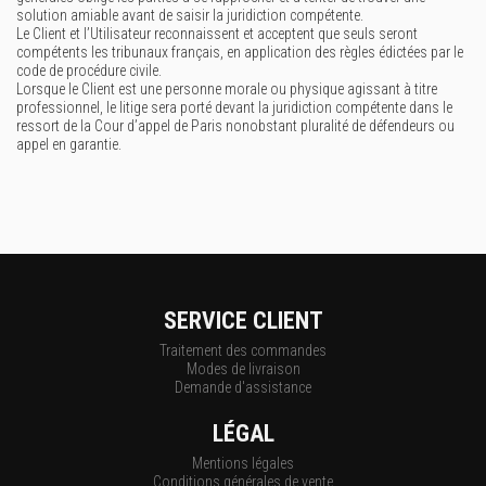
solution amiable avant de saisir la juridiction compétente.
Le Client et l’Utilisateur reconnaissent et acceptent que seuls seront
compétents les tribunaux français, en application des règles édictées par le
code de procédure civile.
Lorsque le Client est une personne morale ou physique agissant à titre
professionnel, le litige sera porté devant la juridiction compétente dans le
ressort de la Cour d’appel de Paris nonobstant pluralité de défendeurs ou
appel en garantie.
SERVICE CLIENT
Traitement des commandes
Modes de livraison
Demande d'assistance
LÉGAL
Mentions légales
Conditions générales de vente