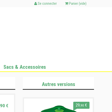
Se connecter
Panier (
vide
)
Sacs & Accessoires
Autres versions
90 €
29
€
,90