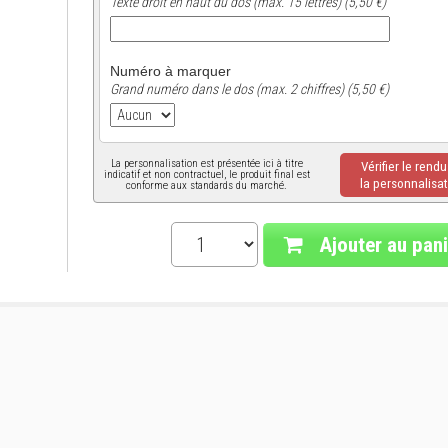
Texte droit en haut du dos (max. 15 lettres) (5,50 €)
Numéro à marquer
Grand numéro dans le dos (max. 2 chiffres) (5,50 €)
La personnalisation est présentée ici à titre
Vérifier le rend
indicatif et non contractuel, le produit final est
la personnalisat
conforme aux standards du marché.
Ajouter au pani