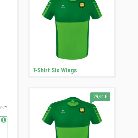
T-Shirt Six Wings
29
€
,90
r un