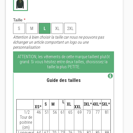
Taille
*
S
M
L
XL
2XL
Attention à bien choisir la taille car nous ne pouvons pas
échanger un article comportant un logo ou une
personnalisation
ATTENTION, les vêtements de cette marque taillent plutôt
grand. Si vous hésitez entre deux tailles, choisissez la
taille la plus PETITE.
Guide des tailles
L
S
M
XL
3XL*
4XL*
5XL*
XS*
XXL
1/2
46
51
56
61
65
69
73
77
81
Tour de
poitrine
(cm)
Longueur
64
67
70
73
76
79
82
85
88