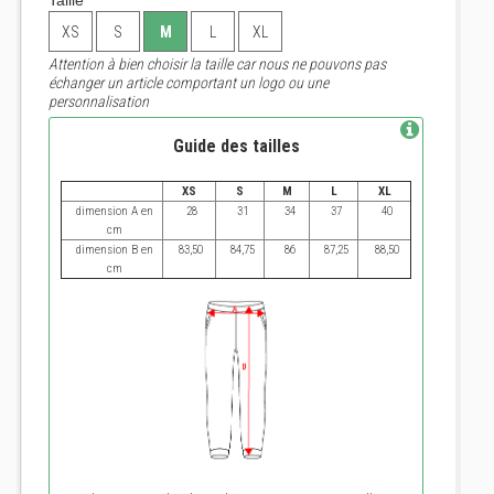
Taille
*
XS
S
M
L
XL
Attention à bien choisir la taille car nous ne pouvons pas
échanger un article comportant un logo ou une
personnalisation
Guide des tailles
XS
S
M
L
XL
dimension A en
28
31
34
37
40
cm
dimension B en
83,50
84,75
86
87,25
88,50
cm